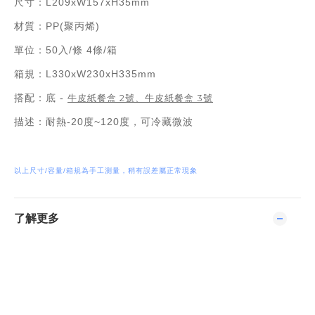
尺寸：L209xW157xH35mm
材質：PP(聚丙烯)
單位：50入/條 4條/箱
箱規：L330xW230xH335mm
搭配：底 -
牛皮紙餐盒 2號、牛皮紙餐盒 3號
描述：耐熱-20度~120度，可冷藏微波
以上尺寸/容量/箱規為手工測量，稍有誤差屬正常現象
了解更多