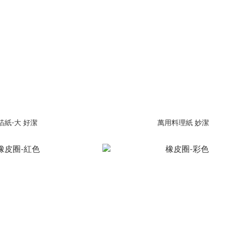
箔紙-大 好潔
萬用料理紙 妙潔