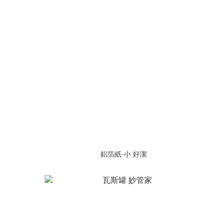
鋁箔紙-小 好潔