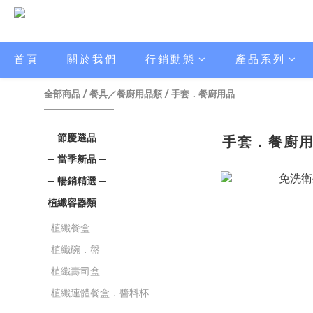
首頁
關於我們
行銷動態
產品系列
全部商品
/
餐具／餐廚用品類
/
手套．餐廚用品
─ 節慶選品 ─
手套．餐廚
─ 當季新品 ─
─ 暢銷精選 ─
植纖容器類
植纖餐盒
植纖碗．盤
植纖壽司盒
植纖連體餐盒．醬料杯