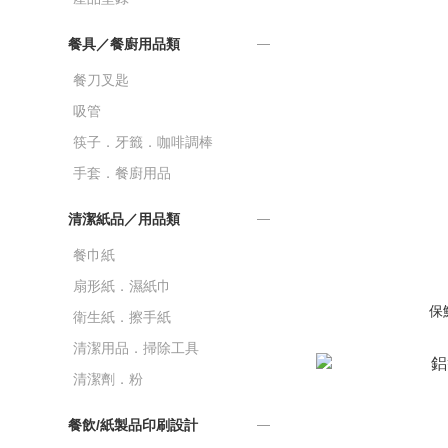
餐具／餐廚用品類
餐刀叉匙
吸管
筷子．牙籤．咖啡調棒
手套．餐廚用品
清潔紙品／用品類
餐巾紙
扇形紙．濕紙巾
保
衛生紙．擦手紙
清潔用品．掃除工具
清潔劑．粉
餐飲/紙製品印刷設計