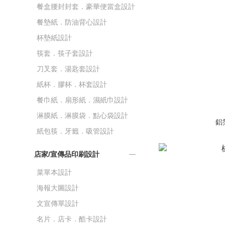
餐盒腰封封套．豪華便當盒設計
餐墊紙．防油背心設計
杯墊紙設計
筷套．筷子套設計
刀叉套．湯匙套設計
紙杯．膠杯．杯套設計
餐巾紙．扇形紙．濕紙巾設計
淋膜紙．淋膜袋．點心袋設計
鋁
紙包筷．牙籤．吸管設計
店家/宣傳品印刷設計
菜單本設計
海報大圖設計
文宣傳單設計
名片．店卡．酷卡設計