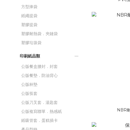
方型捧袋
紙繩提袋
塑膠提袋
塑膠耐熱袋．夾鏈袋
塑膠垃圾袋
印刷紙品類
公版餐盒腰封．封套
公版餐墊．防油背心
公版杯墊
公版筷套
公版刀叉套．湯匙套
NBR耐
公版複寫聯單．熱感紙
紙吸管套．蛋糕插卡
產品型錄