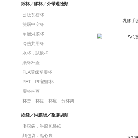
紙杯／膠杯／外帶週邊類
公版瓦楞杯
乳膠手套
雙層中空杯
單層淋膜杯
冷熱共用杯
水杯．試飲杯
紙杯杯蓋
PLA環保塑膠杯
PET．PP塑膠杯
膠杯杯蓋
杯套．杯提．杯座．分杯架
紙袋／淋膜袋／塑膠袋類
淋膜袋．淋膜包裝紙
麵包袋．點心袋
PVC