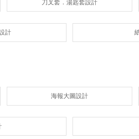
刀叉套．湯匙套設計
設計
海報大圖設計
計