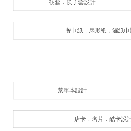
筷套．筷子套設計
餐巾紙．扇形紙．濕紙巾
菜單本設計
店卡．名片．酷卡設