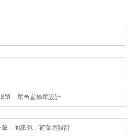
聯單．單色宣傳單設計
子筆．面紙包．荷葉扇設計