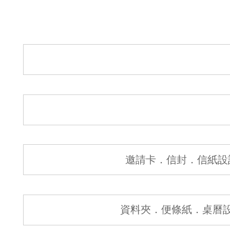
邀請卡．信封．信紙設
資料夾．便條紙．桌曆