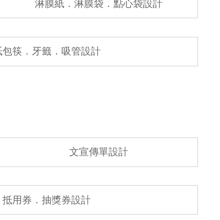
淋膜紙．淋膜袋．點心袋設計
紙包筷．牙籤．吸管設計
文宣傳單設計
抵用券．抽獎券設計