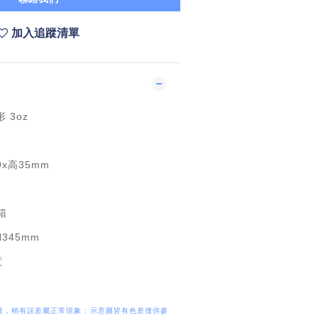
加入追蹤清單
 3oz
x高35mm
箱
H345mm
度
量，稍有誤差屬正常現象 ; 示意圖皆有色差僅供參