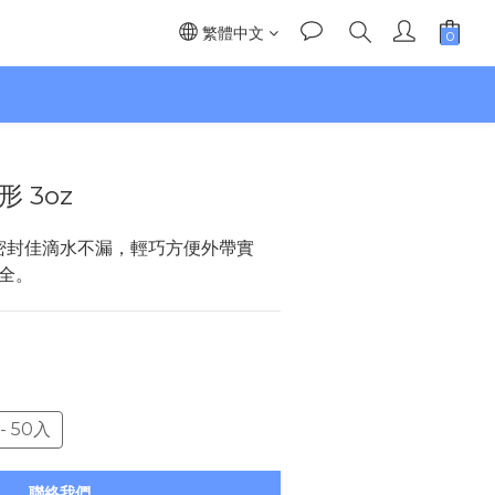
繁體中文
】
 3oz
密封佳滴水不漏，輕巧方便外帶實
全。
- 50入
聯絡我們