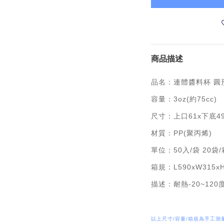
商品描述
品名：連體醬料杯 圓形
容量：3oz(約75cc)
尺寸：上口61x下底49
材質：PP(聚丙烯)
單位：50入/袋 20袋/
箱規：L590xW315x
描述：耐熱-20~120
以上尺寸/容量/箱規為手工測