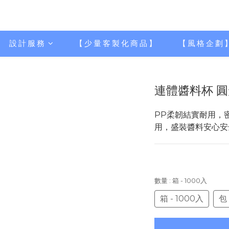
設計服務
【少量客製化商品】
【風格企劃
連體醬料杯 圓形
PP柔韌結實耐用，
用，盛裝醬料安心安
數量
: 箱 - 1000入
箱 - 1000入
包 