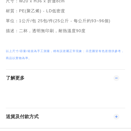
尺寸：W20 x H36 x 折邊8cm
材質：PE(聚乙烯) - LD低密度
單位：1公斤/包 25包/件(25公斤 - 每公斤約93~96個)
描述：二杯，透明無印刷，耐熱溫度90度
以上尺寸/容量/箱規為手工測量，稍有誤差屬正常現象 ; 示意圖皆有色差僅供參考，
商品以實物為準。
了解更多
送貨及付款方式