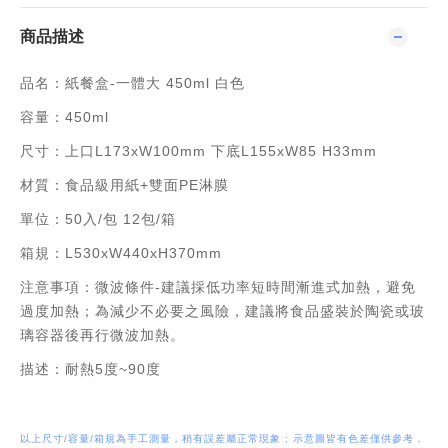
商品描述
品名：紙餐盒-一體大 450ml 白色
容量：450ml
尺寸：上口L173xW100mm 下底L155xW85 H33mm
材質：食品級用紙+雙面PE淋膜
單位：50入/包 12包/箱
箱規：L530xW440xH370mm
注意事項：微波條件-建議採低功率短時間漸進式加熱，避免
過度加熱；為減少不必要之風險，建議將食品盛裝於陶瓷或玻
璃容器後再行微波加熱。
描述：耐熱5度~90度
以上尺寸/容量/箱規為手工測量，稍有誤差屬正常現象 ; 示意圖皆有色差僅供參考，