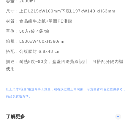
容量：2000ml
尺寸：上口L215xW160mm下底L197xW140 xH63mm
材質：食品級牛皮紙+單面PE淋膜
單位：50入/袋 4袋/箱
箱規：L530xW480xH360mm
搭配：公版腰封 6.8x48 cm
描述：耐熱5度~90度，盒蓋四邊撕線設計，可搭配分隔內襯
使用
以上尺寸/容量/箱規為手工測量，稍有誤差屬正常現象 ; 示意圖皆有色差僅供參考，
商品以實物為準。
了解更多