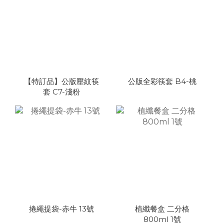
【特訂品】公版壓紋筷
公版全彩筷套 B4-桃
套 C7-淺粉
捲繩提袋-赤牛 13號
植纖餐盒 二分格
800ml 1號