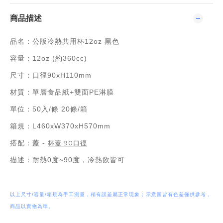
商品描述
品名：公版冷熱共用杯12oz 黑色
容量：12oz (約360cc)
尺寸：口徑90xH110mm
材質：單層食品紙+雙面PE淋膜
單位：50入/條 20條/箱
箱規：L460xW370xH570mm
搭配：蓋 -
杯蓋 90口徑
描述：耐熱0度~90度，冷熱飲皆可
以上尺寸/容量/箱規為手工測量，稍有誤差屬正常現象 ; 示意圖皆有色差僅供參考，
商品以實物為準。