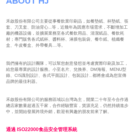
ABOUT HJ
禾啟股份有限公司主要從事餐飲業印刷品，如餐墊紙、杯墊紙、筷
套、刀叉套、防油背心....等，近幾年為因應市場需求，不斷增加工
廠的機器設備，並擴展業務至各式餐飲用品、清潔紙品、餐飲耗
材；專門販售各式紙杯、醬料杯、淋膜包裝袋、餐巾紙、植纖餐
盒、牛皮餐盒
、外帶餐具.....等。
我們擁有的設計團隊，可以幫您創意發想並考慮實際印刷及加工，
給您最專業的設計服務。小至名片、兌換券、DM海報、
MENU型
錄、CIS識別設計、
各式平面設計、包裝設計...都將會成為您宣傳
品牌的最佳利器。
禾啟股份有限公司的服務區域
以台灣為主，開業二十年至今合作過
總店家數量超過五千家，合作經驗豐富，貨源充足，仍然持續進步
中，並開始發展跨境外銷，歡迎有興趣的朋友前來了解。
通過 ISO22000食品安全管理系統