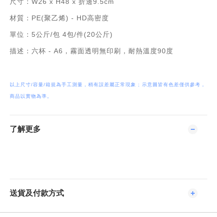
尺寸：W26 x H48 x 折邊9.5cm
材質：PE(聚乙烯) - HD高密度
單位：5公斤/包 4包/件(20公斤)
描述：六杯 - A6，霧面透明無印刷，耐熱溫度90度
以上尺寸/容量/箱規為手工測量，稍有誤差屬正常現象 ; 示意圖皆有色差僅供參考，
商品以實物為準。
了解更多
送貨及付款方式