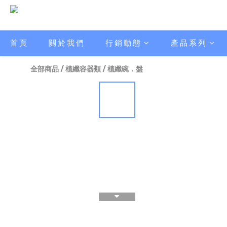
首頁
關於我們
行銷動態
產品系列
全部商品
/
植纖容器類
/
植纖碗．盤