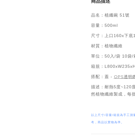
商品描述
品名：植纖碗 51號
容量：500ml
尺寸：上口160x下底1
材質：植物纖維
單位：50入/袋 10袋/
箱規：L800xW235x
搭配：蓋 -
OPS透明鑽
描述：耐熱5度~12
然植物纖維製成，每
以上尺寸/容量/箱規為手工測
考，商品以實物為準。