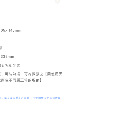
05xH43mm
箱
H335mm
石碗蓋 51號
0度，可裝熱湯，可冷藏微波【因使用天
批顏色不同屬正常的現象】
量，稍有誤差屬正常現象 ; 示意圖皆有色差僅供參