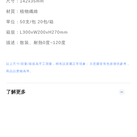
尺寸：142x35mm
材質：植物纖維
單位：50支/包 20包/箱
箱規：L300xW200xH270mm
描述：散裝、耐熱0度~120度
以上尺寸/容量/箱規為手工測量，稍有誤差屬正常現象 ; 示意圖皆有色差僅供參考，
商品以實物為準。
了解更多