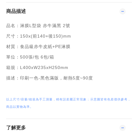
商品描述
品名：淋膜L型袋 赤牛滿黑 2號
尺寸：150x(前140+後150)mm
材質：食品級赤牛皮紙+PE淋膜
單位：500張/包 6包/箱
箱規：L400xW235xH250mm
描述：印刷一色-黑色滿版，耐熱5度~90度
以上尺寸/容量/箱規為手工測量，稍有誤差屬正常現象 ; 示意圖皆有色差僅供參考，
商品以實物為準。
了解更多